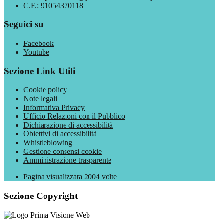
C.F.: 91054370118
Seguici su
Facebook
Youtube
Sezione Link Utili
Cookie policy
Note legali
Informativa Privacy
Ufficio Relazioni con il Pubblico
Dichiarazione di accessibilità
Obiettivi di accessibilità
Whistleblowing
Gestione consensi cookie
Amministrazione trasparente
Pagina visualizzata
2004
volte
Sezione Copyright