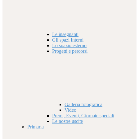
Le insegnanti
Gli spazi Interni
Lo spazio esterno
Progetti e percorsi
Galleria fotografica
Video
Premi, Eventi, Giornate speciali
Le nostre uscite
Primaria