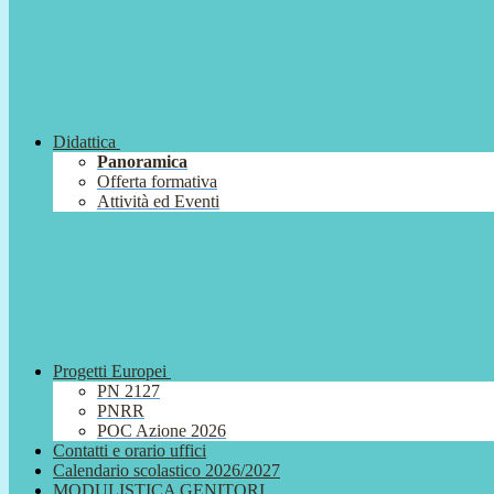
Didattica
Panoramica
Offerta formativa
Attività ed Eventi
Progetti Europei
PN 2127
PNRR
POC Azione 2026
Contatti e orario uffici
Calendario scolastico 2026/2027
MODULISTICA GENITORI