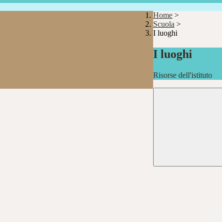
Home
>
Scuola
>
I luoghi
I luoghi
Risorse dell'istituto