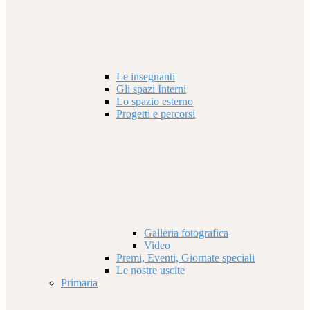
Le insegnanti
Gli spazi Interni
Lo spazio esterno
Progetti e percorsi
Galleria fotografica
Video
Premi, Eventi, Giornate speciali
Le nostre uscite
Primaria