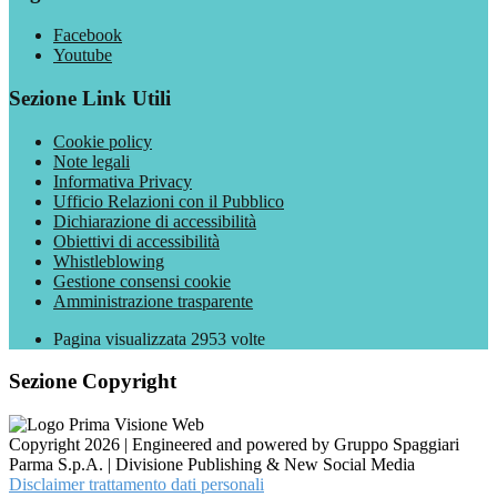
Facebook
Youtube
Sezione Link Utili
Cookie policy
Note legali
Informativa Privacy
Ufficio Relazioni con il Pubblico
Dichiarazione di accessibilità
Obiettivi di accessibilità
Whistleblowing
Gestione consensi cookie
Amministrazione trasparente
Pagina visualizzata
2953
volte
Sezione Copyright
Copyright 2026 | Engineered and powered by Gruppo Spaggiari
Parma S.p.A. | Divisione Publishing & New Social Media
Disclaimer trattamento dati personali