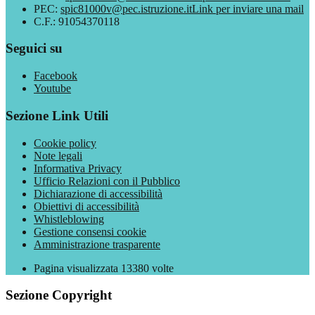
PEC:
spic81000v@pec.istruzione.it
Link per inviare una mail
C.F.: 91054370118
Seguici su
Facebook
Youtube
Sezione Link Utili
Cookie policy
Note legali
Informativa Privacy
Ufficio Relazioni con il Pubblico
Dichiarazione di accessibilità
Obiettivi di accessibilità
Whistleblowing
Gestione consensi cookie
Amministrazione trasparente
Pagina visualizzata
13380
volte
Sezione Copyright