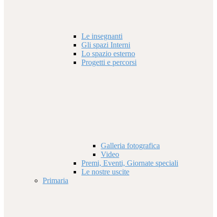
Le insegnanti
Gli spazi Interni
Lo spazio esterno
Progetti e percorsi
Galleria fotografica
Video
Premi, Eventi, Giornate speciali
Le nostre uscite
Primaria