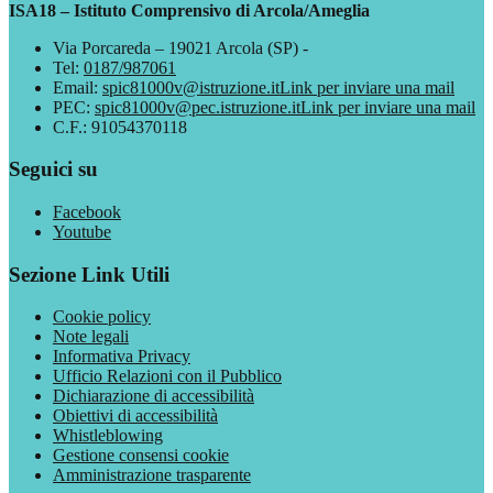
ISA18 – Istituto Comprensivo di Arcola/Ameglia
Via Porcareda – 19021 Arcola (SP) -
Tel:
0187/987061
Email:
spic81000v@istruzione.it
Link per inviare una mail
PEC:
spic81000v@pec.istruzione.it
Link per inviare una mail
C.F.: 91054370118
Seguici su
Facebook
Youtube
Sezione Link Utili
Cookie policy
Note legali
Informativa Privacy
Ufficio Relazioni con il Pubblico
Dichiarazione di accessibilità
Obiettivi di accessibilità
Whistleblowing
Gestione consensi cookie
Amministrazione trasparente