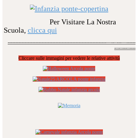
Per Visitare La Nostra
Scuola,
clicca qui
----------------------------------------------------------------––--–---––------
-–-–---–----
Cliccare sulle immagini per vedere le relative attività