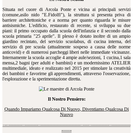
Situata nel cuore di Arcola Ponte e vicina ai principali servizi
(comune,asilo nido "E.Fidolfi"), la struttura si presenta priva di
barriere architettoniche e a norma per quanto riguarda le misure
antisismiche. L'edificio, restaurato di recente, si sviluppa su due
piani: il primo occupato dalla scuola dell'infanzia e il secondo dalla
scuola primaria "25 aprile". Il plesso
è
dotato inoltre di un ampio
giardino recintato, del servizio scuolabus, di cucina interna, del
servizio di pre scuola (attualmente sospeso a causa delle norme
anticovid) e di numerosi parcheggi liberi nelle immediate vicinanze.
Internamente la scuola accoglie 4 ampie aule/sezioni, 1 cucina,1 sala
mensa,2 bagni (per adulti e bambini) e un modernissimo ATELIER
multimediale, ideato e realizzato nel 2015 per stimolare la creativit
à
dei bambini e favorirne gli apprendimenti, attraverso l'osservazione,
l'esplorazione e la sperimentazione diretta.
Il Nostro Pensiero:
Quando Impariamo Qualcosa Di Nuovo, Diventiamo Qualcosa Di
Nuovo
–-–---------–---------–---------------------------–----–------------–-------------
-–––-