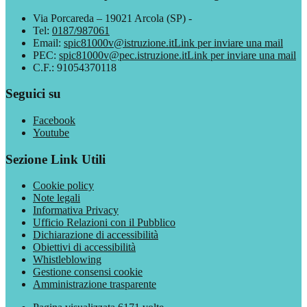
Via Porcareda – 19021 Arcola (SP) -
Tel:
0187/987061
Email:
spic81000v@istruzione.it
Link per inviare una mail
PEC:
spic81000v@pec.istruzione.it
Link per inviare una mail
C.F.: 91054370118
Seguici su
Facebook
Youtube
Sezione Link Utili
Cookie policy
Note legali
Informativa Privacy
Ufficio Relazioni con il Pubblico
Dichiarazione di accessibilità
Obiettivi di accessibilità
Whistleblowing
Gestione consensi cookie
Amministrazione trasparente