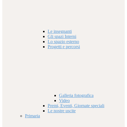
Le insegnanti
Gli spazi Interni
Lo spazio esterno
Progetti e percorsi
Galleria fotografica
Video
Premi, Eventi, Giornate speciali
Le nostre uscite
Primaria