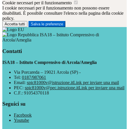
Cookie necessari per il funzionamento
I cookie necessari per il funzionamento non possono essere
disabilitati. È possibile consultare l'elenco nella pagina della cookie
policy.
Accetta tutti
Salva le preferenze
ISA18 – Istituto Comprensivo di
Arcola/Ameglia
Contatti
ISA18 – Istituto Comprensivo di Arcola/Ameglia
Via Porcareda – 19021 Arcola (SP) -
Tel:
0187/987061
Email:
spic81000v@istruzione.it
Link per inviare una mail
PEC:
spic81000v@pec.istruzione.it
Link per inviare una mail
C.F.: 91054370118
Seguici su
Facebook
Youtube