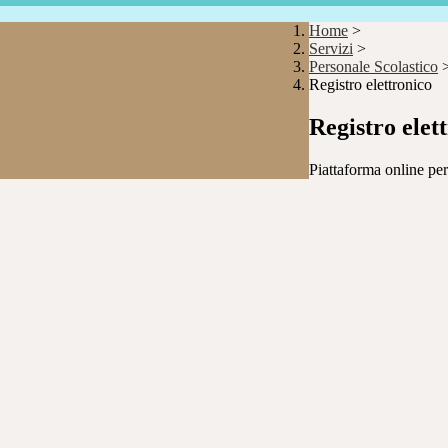
Home
>
Servizi
>
Personale Scolastico
Registro elettronico
Registro elet
Piattaforma online per