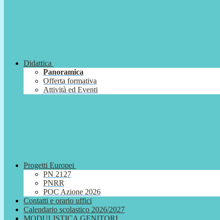
Didattica
Panoramica
Offerta formativa
Attività ed Eventi
Progetti Europei
PN 2127
PNRR
POC Azione 2026
Contatti e orario uffici
Calendario scolastico 2026/2027
MODULISTICA GENITORI