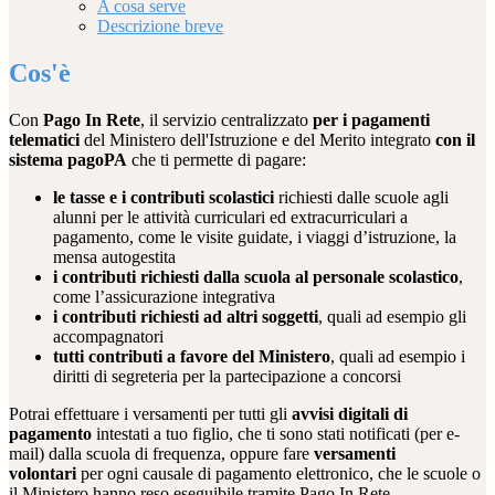
A cosa serve
Descrizione breve
Cos'è
Con
Pago In Rete
, il servizio centralizzato
per i pagamenti
telematici
del Ministero dell'Istruzione e del Merito integrato
con il
sistema pagoPA
che ti permette di pagare:
le tasse e i contributi scolastici
richiesti dalle scuole agli
alunni per le attività curriculari ed extracurriculari a
pagamento, come le visite guidate, i viaggi d’istruzione, la
mensa autogestita
i contributi richiesti dalla scuola al personale scolastico
,
come l’assicurazione integrativa
i contributi richiesti ad altri soggetti
, quali ad esempio gli
accompagnatori
tutti contributi a favore del Ministero
, quali ad esempio i
diritti di segreteria per la partecipazione a concorsi
Potrai effettuare i versamenti per tutti gli
avvisi digitali di
pagamento
intestati a tuo figlio, che ti sono stati notificati (per e-
mail) dalla scuola di frequenza, oppure fare
versamenti
volontari
per ogni causale di pagamento elettronico, che le scuole o
il Ministero hanno reso eseguibile tramite Pago In Rete.