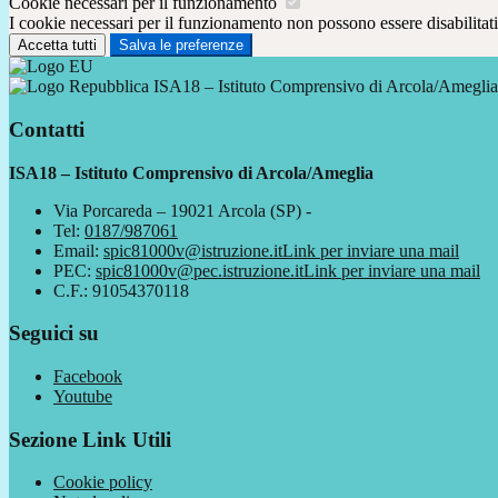
Cookie necessari per il funzionamento
I cookie necessari per il funzionamento non possono essere disabilitati.
Accetta tutti
Salva le preferenze
ISA18 – Istituto Comprensivo di Arcola/Ameglia
Contatti
ISA18 – Istituto Comprensivo di Arcola/Ameglia
Via Porcareda – 19021 Arcola (SP) -
Tel:
0187/987061
Email:
spic81000v@istruzione.it
Link per inviare una mail
PEC:
spic81000v@pec.istruzione.it
Link per inviare una mail
C.F.: 91054370118
Seguici su
Facebook
Youtube
Sezione Link Utili
Cookie policy