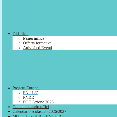
Didattica
Panoramica
Offerta formativa
Attività ed Eventi
Progetti Europei
PN 2127
PNRR
POC Azione 2026
Contatti e orario uffici
Calendario scolastico 2026/2027
MODULISTICA GENITORI