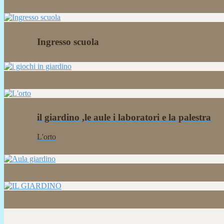
Ingresso scuola
il giardino ,le aule i laboratori e la palestra
L'orto