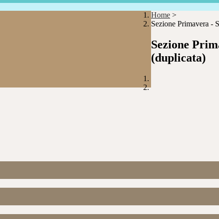
Home
>
Sezione Primavera - Sc
Sezione Prima
(duplicata)