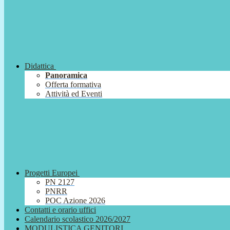
Didattica
Panoramica
Offerta formativa
Attività ed Eventi
Progetti Europei
PN 2127
PNRR
POC Azione 2026
Contatti e orario uffici
Calendario scolastico 2026/2027
MODULISTICA GENITORI