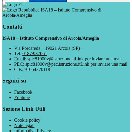
ISA18 – Istituto Comprensivo di
Arcola/Ameglia
Contatti
ISA18 – Istituto Comprensivo di Arcola/Ameglia
Via Porcareda – 19021 Arcola (SP) -
Tel:
0187/987061
Email:
spic81000v@istruzione.it
Link per inviare una mail
PEC:
spic81000v@pec.istruzione.it
Link per inviare una mail
C.F.: 91054370118
Seguici su
Facebook
Youtube
Sezione Link Utili
Cookie policy
Note legali
Informativa Privacy