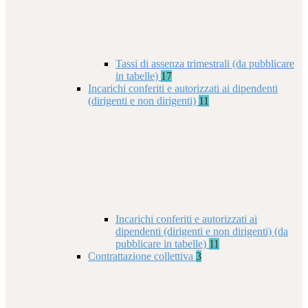
Tassi di assenza trimestrali (da pubblicare
in tabelle)
17
Incarichi conferiti e autorizzati ai dipendenti
(dirigenti e non dirigenti)
11
Incarichi conferiti e autorizzati ai
dipendenti (dirigenti e non dirigenti) (da
pubblicare in tabelle)
11
Contrattazione collettiva
3