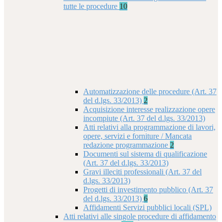
tutte le procedure
10
Automatizzazione delle procedure (Art. 37
del d.lgs. 33/2013)
2
Acquisizione interesse realizzazione opere
incompiute (Art. 37 del d.lgs. 33/2013)
Atti relativi alla programmazione di lavori,
opere, servizi e forniture / Mancata
redazione programmazione
2
Documenti sul sistema di qualificazione
(Art. 37 del d.lgs. 33/2013)
Gravi illeciti professionali (Art. 37 del
d.lgs. 33/2013)
Progetti di investimento pubblico (Art. 37
del d.lgs. 33/2013)
6
Affidamenti Servizi pubblici locali (SPL)
Atti relativi alle singole procedure di affidamento