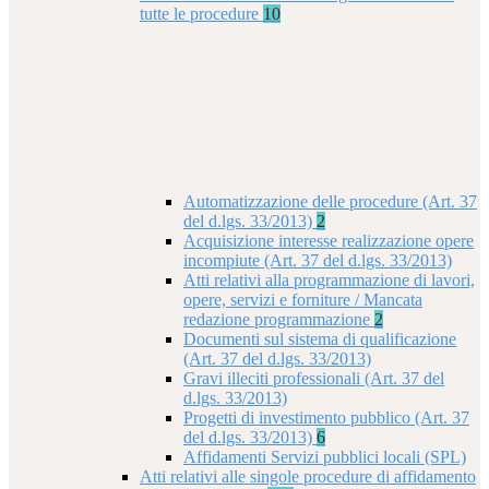
tutte le procedure
10
Automatizzazione delle procedure (Art. 37
del d.lgs. 33/2013)
2
Acquisizione interesse realizzazione opere
incompiute (Art. 37 del d.lgs. 33/2013)
Atti relativi alla programmazione di lavori,
opere, servizi e forniture / Mancata
redazione programmazione
2
Documenti sul sistema di qualificazione
(Art. 37 del d.lgs. 33/2013)
Gravi illeciti professionali (Art. 37 del
d.lgs. 33/2013)
Progetti di investimento pubblico (Art. 37
del d.lgs. 33/2013)
6
Affidamenti Servizi pubblici locali (SPL)
Atti relativi alle singole procedure di affidamento