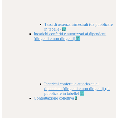
Tassi di assenza trimestrali (da pubblicare
in tabelle)
17
Incarichi conferiti e autorizzati ai dipendenti
(dirigenti e non dirigenti)
11
Incarichi conferiti e autorizzati ai
dipendenti (dirigenti e non dirigenti) (da
pubblicare in tabelle)
11
Contrattazione collettiva
3