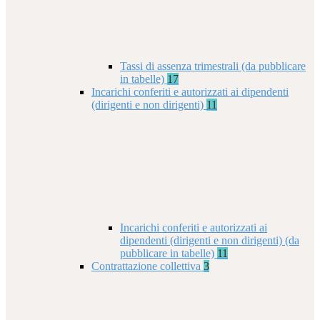
Tassi di assenza trimestrali (da pubblicare
in tabelle)
17
Incarichi conferiti e autorizzati ai dipendenti
(dirigenti e non dirigenti)
11
Incarichi conferiti e autorizzati ai
dipendenti (dirigenti e non dirigenti) (da
pubblicare in tabelle)
11
Contrattazione collettiva
3