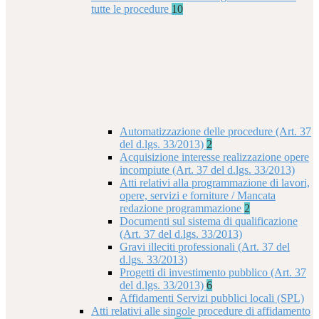
tutte le procedure
10
Automatizzazione delle procedure (Art. 37
del d.lgs. 33/2013)
2
Acquisizione interesse realizzazione opere
incompiute (Art. 37 del d.lgs. 33/2013)
Atti relativi alla programmazione di lavori,
opere, servizi e forniture / Mancata
redazione programmazione
2
Documenti sul sistema di qualificazione
(Art. 37 del d.lgs. 33/2013)
Gravi illeciti professionali (Art. 37 del
d.lgs. 33/2013)
Progetti di investimento pubblico (Art. 37
del d.lgs. 33/2013)
6
Affidamenti Servizi pubblici locali (SPL)
Atti relativi alle singole procedure di affidamento