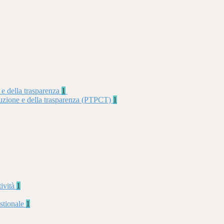
 e della trasparenza
1
rruzione e della trasparenza (PTPCT)
1
tività
1
stionale
1