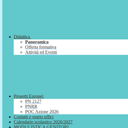
Didattica
Panoramica
Offerta formativa
Attività ed Eventi
Progetti Europei
PN 2127
PNRR
POC Azione 2026
Contatti e orario uffici
Calendario scolastico 2026/2027
MODULISTICA GENITORI