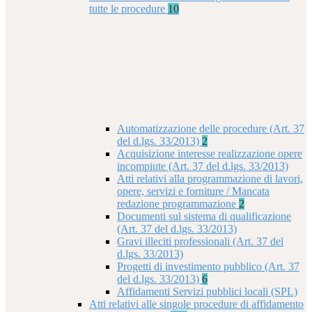
tutte le procedure
10
Automatizzazione delle procedure (Art. 37
del d.lgs. 33/2013)
2
Acquisizione interesse realizzazione opere
incompiute (Art. 37 del d.lgs. 33/2013)
Atti relativi alla programmazione di lavori,
opere, servizi e forniture / Mancata
redazione programmazione
2
Documenti sul sistema di qualificazione
(Art. 37 del d.lgs. 33/2013)
Gravi illeciti professionali (Art. 37 del
d.lgs. 33/2013)
Progetti di investimento pubblico (Art. 37
del d.lgs. 33/2013)
6
Affidamenti Servizi pubblici locali (SPL)
Atti relativi alle singole procedure di affidamento