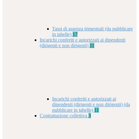
Tassi di assenza trimestrali (da pubblicare
in tabelle)
17
Incarichi conferiti e autorizzati ai dipendenti
(dirigenti e non dirigenti)
11
Incarichi conferiti e autorizzati ai
dipendenti (dirigenti e non dirigenti) (da
pubblicare in tabelle)
11
Contrattazione collettiva
3