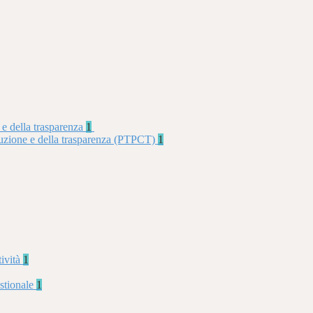
 e della trasparenza
1
rruzione e della trasparenza (PTPCT)
1
tività
1
stionale
1