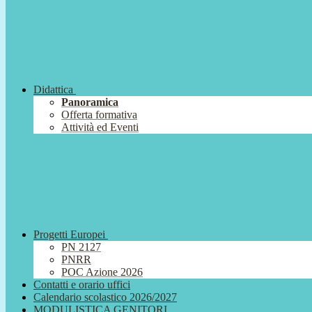
Didattica
Panoramica
Offerta formativa
Attività ed Eventi
Progetti Europei
PN 2127
PNRR
POC Azione 2026
Contatti e orario uffici
Calendario scolastico 2026/2027
MODULISTICA GENITORI