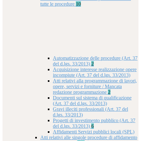
tutte le procedure
10
Automatizzazione delle procedure (Art. 37
del d.lgs. 33/2013)
2
Acquisizione interesse realizzazione opere
incompiute (Art. 37 del d.lgs. 33/2013)
Atti relativi alla programmazione di lavori,
opere, servizi e forniture / Mancata
redazione programmazione
2
Documenti sul sistema di qualificazione
(Art. 37 del d.lgs. 33/2013)
Gravi illeciti professionali (Art. 37 del
d.lgs. 33/2013)
Progetti di investimento pubblico (Art. 37
del d.lgs. 33/2013)
6
Affidamenti Servizi pubblici locali (SPL)
Atti relativi alle singole procedure di affidamento