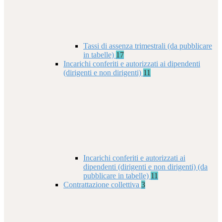
Tassi di assenza trimestrali (da pubblicare
in tabelle)
17
Incarichi conferiti e autorizzati ai dipendenti
(dirigenti e non dirigenti)
11
Incarichi conferiti e autorizzati ai
dipendenti (dirigenti e non dirigenti) (da
pubblicare in tabelle)
11
Contrattazione collettiva
3