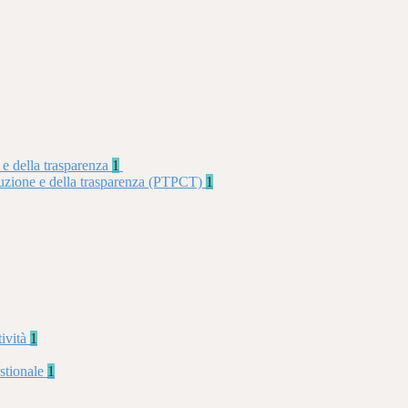
 e della trasparenza
1
rruzione e della trasparenza (PTPCT)
1
tività
1
stionale
1