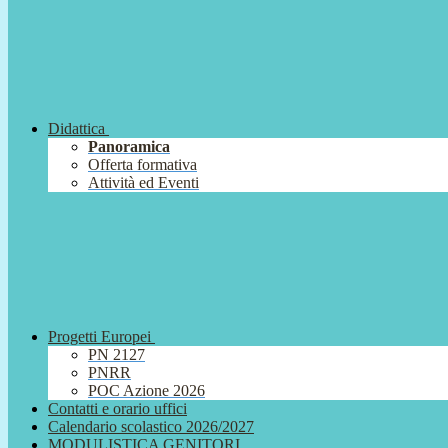
Didattica
Panoramica
Offerta formativa
Attività ed Eventi
Progetti Europei
PN 2127
PNRR
POC Azione 2026
Contatti e orario uffici
Calendario scolastico 2026/2027
MODULISTICA GENITORI