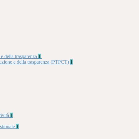
 e della trasparenza
1
rruzione e della trasparenza (PTPCT)
1
tività
1
stionale
1