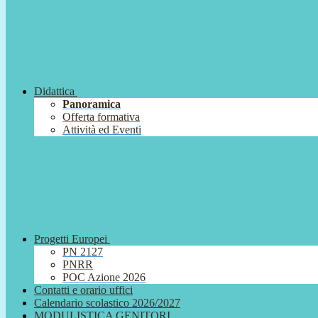
Didattica
Panoramica
Offerta formativa
Attività ed Eventi
Progetti Europei
PN 2127
PNRR
POC Azione 2026
Contatti e orario uffici
Calendario scolastico 2026/2027
MODULISTICA GENITORI