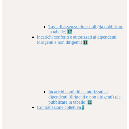
Tassi di assenza trimestrali (da pubblicare
in tabelle)
17
Incarichi conferiti e autorizzati ai dipendenti
(dirigenti e non dirigenti)
11
Incarichi conferiti e autorizzati ai
dipendenti (dirigenti e non dirigenti) (da
pubblicare in tabelle)
11
Contrattazione collettiva
3