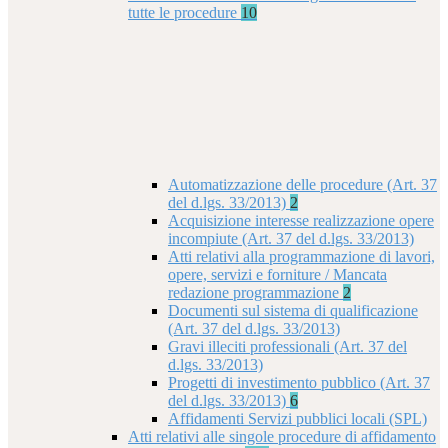
tutte le procedure
10
Automatizzazione delle procedure (Art. 37
del d.lgs. 33/2013)
2
Acquisizione interesse realizzazione opere
incompiute (Art. 37 del d.lgs. 33/2013)
Atti relativi alla programmazione di lavori,
opere, servizi e forniture / Mancata
redazione programmazione
2
Documenti sul sistema di qualificazione
(Art. 37 del d.lgs. 33/2013)
Gravi illeciti professionali (Art. 37 del
d.lgs. 33/2013)
Progetti di investimento pubblico (Art. 37
del d.lgs. 33/2013)
6
Affidamenti Servizi pubblici locali (SPL)
Atti relativi alle singole procedure di affidamento