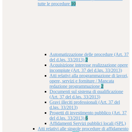
tutte le procedure
10
Automatizzazione delle procedure (Art. 37
del d.lgs. 33/2013)
2
Acquisizione interesse realizzazione opere
incompiute (Art. 37 del d.lgs. 33/2013)
Atti relativi alla programmazione di lavori,
opere, servizi e forniture / Mancata
redazione programmazione
2
Documenti sul sistema di qualificazione
(Art. 37 del d.lgs. 33/2013)
Gravi illeciti professionali (Art. 37 del
d.lgs. 33/2013)
Progetti di investimento pubblico (Art. 37
del d.lgs. 33/2013)
6
Affidamenti Servizi pubblici locali (SPL)
Atti relativi alle singole procedure di affidamento