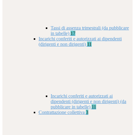
Tassi di assenza trimestrali (da pubblicare
in tabelle)
17
Incarichi conferiti e autorizzati ai dipendenti
(dirigenti e non dirigenti)
11
Incarichi conferiti e autorizzati ai
dipendenti (dirigenti e non dirigenti) (da
pubblicare in tabelle)
11
Contrattazione collettiva
3