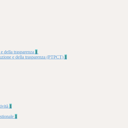
 e della trasparenza
1
rruzione e della trasparenza (PTPCT)
1
tività
1
stionale
1