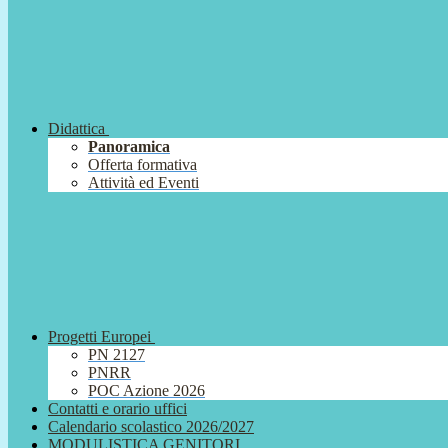
Didattica
Panoramica
Offerta formativa
Attività ed Eventi
Progetti Europei
PN 2127
PNRR
POC Azione 2026
Contatti e orario uffici
Calendario scolastico 2026/2027
MODULISTICA GENITORI