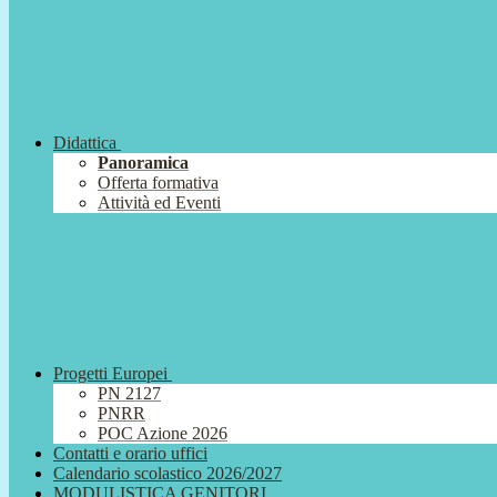
Didattica
Panoramica
Offerta formativa
Attività ed Eventi
Progetti Europei
PN 2127
PNRR
POC Azione 2026
Contatti e orario uffici
Calendario scolastico 2026/2027
MODULISTICA GENITORI