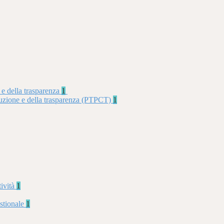
 e della trasparenza
1
rruzione e della trasparenza (PTPCT)
1
tività
1
stionale
1