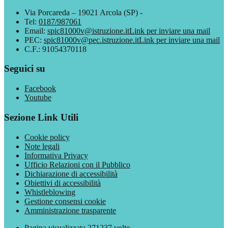
Via Porcareda – 19021 Arcola (SP) -
Tel:
0187/987061
Email:
spic81000v@istruzione.it
Link per inviare una mail
PEC:
spic81000v@pec.istruzione.it
Link per inviare una mail
C.F.: 91054370118
Seguici su
Facebook
Youtube
Sezione Link Utili
Cookie policy
Note legali
Informativa Privacy
Ufficio Relazioni con il Pubblico
Dichiarazione di accessibilità
Obiettivi di accessibilità
Whistleblowing
Gestione consensi cookie
Amministrazione trasparente
Pagina visualizzata
271237
volte