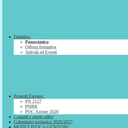
Didattica
Panoramica
Offerta formativa
Attività ed Eventi
Progetti Europei
PN 2127
PNRR
POC Azione 2026
Contatti e orario uffici
Calendario scolastico 2026/2027
MODULISTICA GENITORI