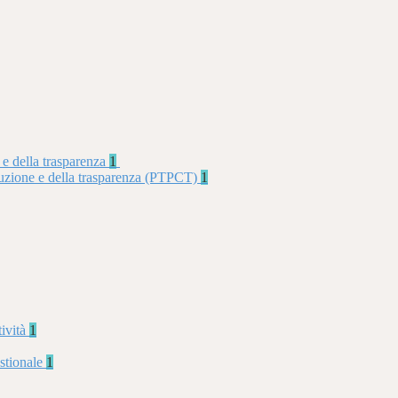
 e della trasparenza
1
rruzione e della trasparenza (PTPCT)
1
tività
1
stionale
1