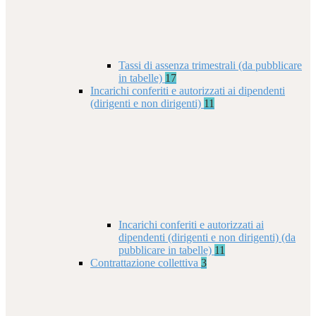
Tassi di assenza trimestrali (da pubblicare
in tabelle)
17
Incarichi conferiti e autorizzati ai dipendenti
(dirigenti e non dirigenti)
11
Incarichi conferiti e autorizzati ai
dipendenti (dirigenti e non dirigenti) (da
pubblicare in tabelle)
11
Contrattazione collettiva
3