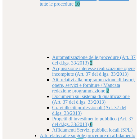
tutte le procedure
10
Automatizzazione delle procedure (Art. 37
del d.lgs. 33/2013)
2
Acquisizione interesse realizzazione opere
incompiute (Art. 37 del d.lgs. 33/2013)
Atti relativi alla programmazione di lavori,
opere, servizi e forniture / Mancata
redazione programmazione
2
Documenti sul sistema di qualificazione
(Art. 37 del d.lgs. 33/2013)
Gravi illeciti professionali (Art. 37 del
d.lgs. 33/2013)
Progetti di investimento pubblico (Art. 37
del d.lgs. 33/2013)
6
Affidamenti Servizi pubblici locali (SPL)
Atti relativi alle singole procedure di affidamento