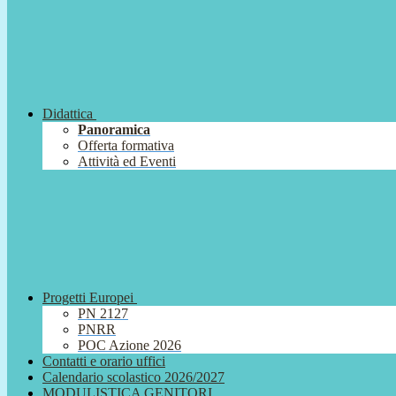
Didattica
Panoramica
Offerta formativa
Attività ed Eventi
Progetti Europei
PN 2127
PNRR
POC Azione 2026
Contatti e orario uffici
Calendario scolastico 2026/2027
MODULISTICA GENITORI