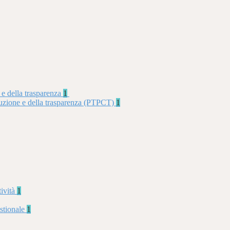
 e della trasparenza
1
rruzione e della trasparenza (PTPCT)
1
tività
1
stionale
1