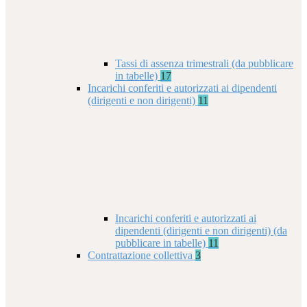
Tassi di assenza trimestrali (da pubblicare
in tabelle)
17
Incarichi conferiti e autorizzati ai dipendenti
(dirigenti e non dirigenti)
11
Incarichi conferiti e autorizzati ai
dipendenti (dirigenti e non dirigenti) (da
pubblicare in tabelle)
11
Contrattazione collettiva
3