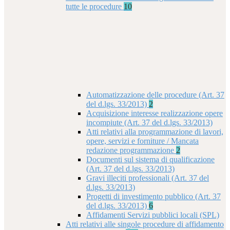
tutte le procedure
10
Automatizzazione delle procedure (Art. 37
del d.lgs. 33/2013)
2
Acquisizione interesse realizzazione opere
incompiute (Art. 37 del d.lgs. 33/2013)
Atti relativi alla programmazione di lavori,
opere, servizi e forniture / Mancata
redazione programmazione
2
Documenti sul sistema di qualificazione
(Art. 37 del d.lgs. 33/2013)
Gravi illeciti professionali (Art. 37 del
d.lgs. 33/2013)
Progetti di investimento pubblico (Art. 37
del d.lgs. 33/2013)
6
Affidamenti Servizi pubblici locali (SPL)
Atti relativi alle singole procedure di affidamento