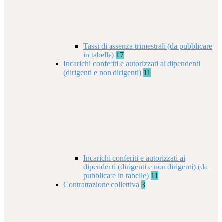
Tassi di assenza trimestrali (da pubblicare
in tabelle)
17
Incarichi conferiti e autorizzati ai dipendenti
(dirigenti e non dirigenti)
11
Incarichi conferiti e autorizzati ai
dipendenti (dirigenti e non dirigenti) (da
pubblicare in tabelle)
11
Contrattazione collettiva
3