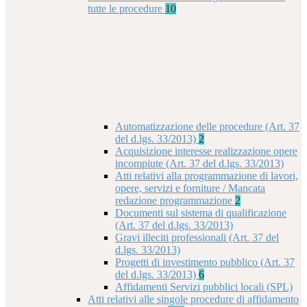
tutte le procedure
10
Automatizzazione delle procedure (Art. 37
del d.lgs. 33/2013)
2
Acquisizione interesse realizzazione opere
incompiute (Art. 37 del d.lgs. 33/2013)
Atti relativi alla programmazione di lavori,
opere, servizi e forniture / Mancata
redazione programmazione
2
Documenti sul sistema di qualificazione
(Art. 37 del d.lgs. 33/2013)
Gravi illeciti professionali (Art. 37 del
d.lgs. 33/2013)
Progetti di investimento pubblico (Art. 37
del d.lgs. 33/2013)
6
Affidamenti Servizi pubblici locali (SPL)
Atti relativi alle singole procedure di affidamento