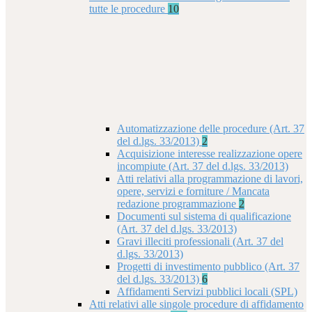
tutte le procedure
10
Automatizzazione delle procedure (Art. 37
del d.lgs. 33/2013)
2
Acquisizione interesse realizzazione opere
incompiute (Art. 37 del d.lgs. 33/2013)
Atti relativi alla programmazione di lavori,
opere, servizi e forniture / Mancata
redazione programmazione
2
Documenti sul sistema di qualificazione
(Art. 37 del d.lgs. 33/2013)
Gravi illeciti professionali (Art. 37 del
d.lgs. 33/2013)
Progetti di investimento pubblico (Art. 37
del d.lgs. 33/2013)
6
Affidamenti Servizi pubblici locali (SPL)
Atti relativi alle singole procedure di affidamento