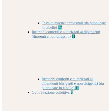
Tassi di assenza trimestrali (da pubblicare
in tabelle)
17
Incarichi conferiti e autorizzati ai dipendenti
(dirigenti e non dirigenti)
11
Incarichi conferiti e autorizzati ai
dipendenti (dirigenti e non dirigenti) (da
pubblicare in tabelle)
11
Contrattazione collettiva
3